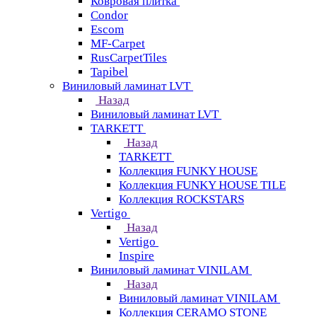
Ковровая плитка
Condor
Escom
MF-Carpet
RusCarpetTiles
Tapibel
Виниловый ламинат LVT
Назад
Виниловый ламинат LVT
TARKETT
Назад
TARKETT
Коллекция FUNKY HOUSE
Коллекция FUNKY HOUSE TILE
Коллекция ROCKSTARS
Vertigo
Назад
Vertigo
Inspire
Виниловый ламинат VINILAM
Назад
Виниловый ламинат VINILAM
Коллекция CERAMO STONE