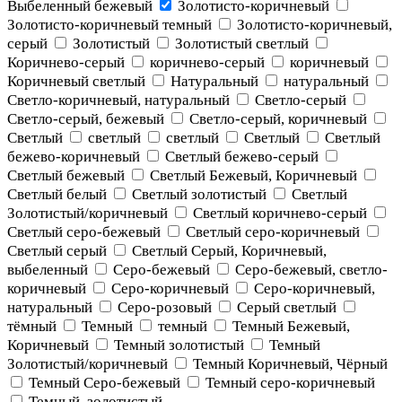
Выбеленный бежевый
Золотисто-коричневый
Золотисто-коричневый темный
Золотисто-коричневый,
серый
Золотистый
Золотистый светлый
Коричнево-серый
коричнево-серый
коричневый
Коричневый светлый
Натуральный
натуральный
Светло-коричневый, натуральный
Светло-серый
Светло-серый, бежевый
Светло-серый, коричневый
Светлый
светлый
светлый
Светлый
Светлый
бежево-коричневый
Светлый бежево-серый
Светлый бежевый
Светлый Бежевый, Коричневый
Светлый белый
Светлый золотистый
Светлый
Золотистый/коричневый
Светлый коричнево-серый
Светлый серо-бежевый
Светлый серо-коричневый
Светлый серый
Светлый Серый, Коричневый,
выбеленный
Серо-бежевый
Серо-бежевый, светло-
коричневый
Серо-коричневый
Серо-коричневый,
натуральный
Серо-розовый
Серый светлый
тёмный
Темный
темный
Темный Бежевый,
Коричневый
Темный золотистый
Темный
Золотистый/коричневый
Темный Коричневый, Чёрный
Темный Серо-бежевый
Темный серо-коричневый
Темный, золотистый