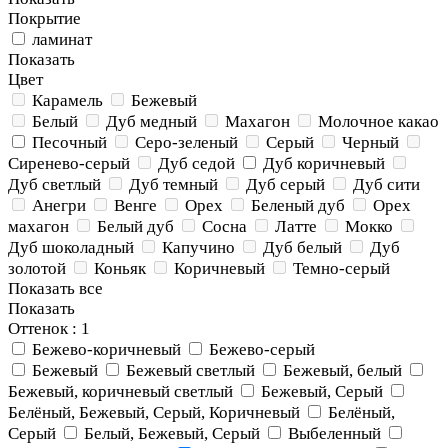
Покрытие
ламинат
Показать
Цвет
Карамель
Бежевый
Белый
Дуб медный
Махагон
Молочное какао
Песочный
Серо-зеленый
Серый
Черный
Сиренево-серый
Дуб седой
Дуб коричневый
Дуб светлый
Дуб темный
Дуб серый
Дуб сити
Анегри
Венге
Орех
Беленый дуб
Орех
махагон
Белый дуб
Сосна
Латте
Мокко
Дуб шоколадный
Капучино
Дуб белый
Дуб
золотой
Коньяк
Коричневый
Темно-серый
Показать все
Показать
Оттенок
: 1
Бежево-коричневый
Бежево-серый
Бежевый
Бежевый светлый
Бежевый, белый
Бежевый, коричневый светлый
Бежевый, Серый
Белёный, Бежевый, Серый, Коричневый
Белёный,
Серый
Белый, Бежевый, Серый
Выбеленный