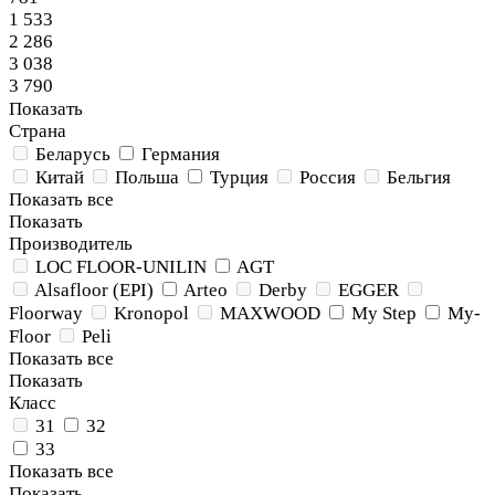
1 533
2 286
3 038
3 790
Показать
Страна
Беларусь
Германия
Китай
Польша
Турция
Россия
Бельгия
Показать все
Показать
Производитель
LOC FLOOR-UNILIN
AGT
Alsafloor (EPI)
Arteo
Derby
EGGER
Floorway
Kronopol
MAXWOOD
My Step
My-
Floor
Peli
Показать все
Показать
Класс
31
32
33
Показать все
Показать