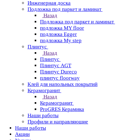
Инженерная доска
Подложка под паркет и ламинат
Назад
Подложка под паркет и ламинат
подложка MY floor
подложка Egger
подложка My step
Плинтус
Назад
Плинтус
Плинтус AGT
Плинтус Dureco
плинтус floorway
Клей для напольных покрытий
Керамогранит
Назад
Керамогранит
ProGRES Керамика
Наши работы
Профили и направляющие
Наши работы
Акции