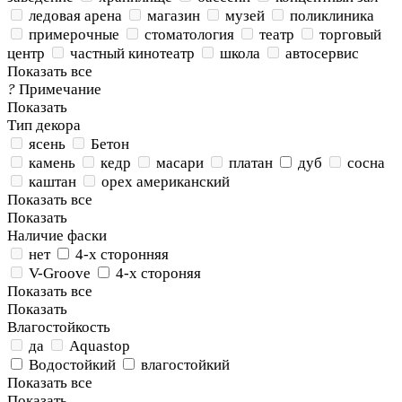
ледовая арена
магазин
музей
поликлиника
примерочные
стоматология
театр
торговый
центр
частный кинотеатр
школа
автосервис
Показать все
?
Примечание
Показать
Тип декора
ясень
Бетон
камень
кедр
масари
платан
дуб
сосна
каштан
орех американский
Показать все
Показать
Наличие фаски
нет
4-х сторонняя
V-Groove
4-х стороняя
Показать все
Показать
Влагостойкость
да
Aquastop
Водостойкий
влагостойкий
Показать все
Показать