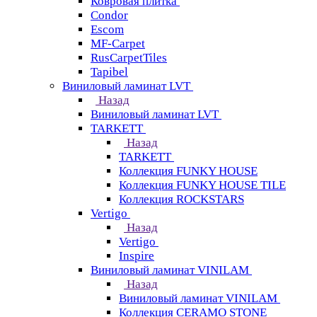
Ковровая плитка
Condor
Escom
MF-Carpet
RusCarpetTiles
Tapibel
Виниловый ламинат LVT
Назад
Виниловый ламинат LVT
TARKETT
Назад
TARKETT
Коллекция FUNKY HOUSE
Коллекция FUNKY HOUSE TILE
Коллекция ROCKSTARS
Vertigo
Назад
Vertigo
Inspire
Виниловый ламинат VINILAM
Назад
Виниловый ламинат VINILAM
Коллекция CERAMO STONE