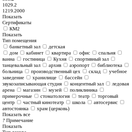
1029.2
1219.2000
Показать
Сертификаты
КМ2
Показать
Тип помещения
банкетный зал
детская
дом
кабинет
квартира
офис
спальня
ванна
гостиница
Кухня
спортивный зал
танцевальный зал
архив
аэропорт
библиотека
больница
производственный цех
склад
учебное
заведение
хранилище
бассейн
звукозаписывающая студия
концентный зал
ледовая
арена
магазин
музей
поликлиника
примерочные
стоматология
театр
торговый
центр
частный кинотеатр
школа
автосервис
автостоянка
храм (церковь)
Показать все
?
Примечание
Показать