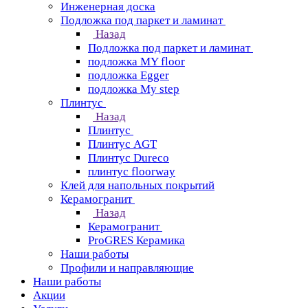
Инженерная доска
Подложка под паркет и ламинат
Назад
Подложка под паркет и ламинат
подложка MY floor
подложка Egger
подложка My step
Плинтус
Назад
Плинтус
Плинтус AGT
Плинтус Dureco
плинтус floorway
Клей для напольных покрытий
Керамогранит
Назад
Керамогранит
ProGRES Керамика
Наши работы
Профили и направляющие
Наши работы
Акции