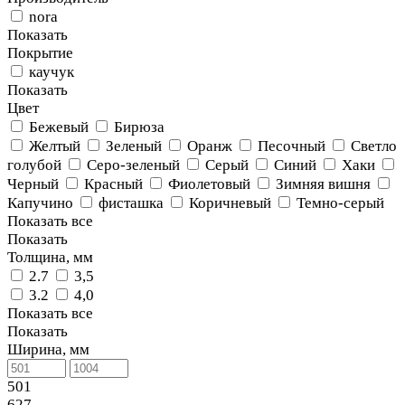
nora
Показать
Покрытие
каучук
Показать
Цвет
Бежевый
Бирюза
Желтый
Зеленый
Оранж
Песочный
Светло
голубой
Серо-зеленый
Серый
Синий
Хаки
Черный
Красный
Фиолетовый
Зимняя вишня
Капучино
фисташка
Коричневый
Темно-серый
Показать все
Показать
Толщина, мм
2.7
3,5
3.2
4,0
Показать все
Показать
Ширина, мм
501
627