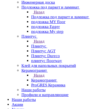
Инженерная доска
Подложка под паркет и ламинат
Назад
Подложка под паркет и ламинат
подложка MY floor
подложка Egger
подложка My step
Плинтус
Назад
Плинтус
Плинтус AGT
Плинтус Dureco
плинтус floorway
Клей для напольных покрытий
Керамогранит
Назад
Керамогранит
ProGRES Керамика
Наши работы
Профили и направляющие
Наши работы
Акции