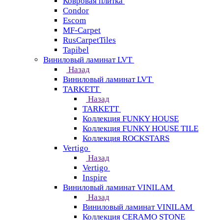
Ковровая плитка
Condor
Escom
MF-Carpet
RusCarpetTiles
Tapibel
Виниловый ламинат LVT
Назад
Виниловый ламинат LVT
TARKETT
Назад
TARKETT
Коллекция FUNKY HOUSE
Коллекция FUNKY HOUSE TILE
Коллекция ROCKSTARS
Vertigo
Назад
Vertigo
Inspire
Виниловый ламинат VINILAM
Назад
Виниловый ламинат VINILAM
Коллекция CERAMO STONE