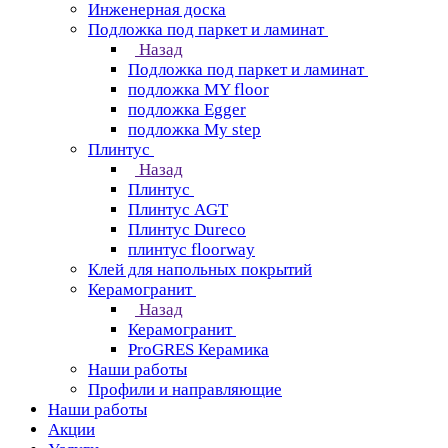
Инженерная доска
Подложка под паркет и ламинат
Назад
Подложка под паркет и ламинат
подложка MY floor
подложка Egger
подложка My step
Плинтус
Назад
Плинтус
Плинтус AGT
Плинтус Dureco
плинтус floorway
Клей для напольных покрытий
Керамогранит
Назад
Керамогранит
ProGRES Керамика
Наши работы
Профили и направляющие
Наши работы
Акции