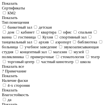
Показать
Сертификаты
КМ2
Показать
Тип помещения
банкетный зал
детская
дом
кабинет
квартира
офис
спальня
ванна
гостиница
Кухня
спортивный зал
танцевальный зал
архив
аэропорт
библиотека
больница
учебное заведение
звукозаписывающая
студия
концентный зал
магазин
музей
поликлиника
примерочные
стоматология
театр
торговый центр
частный кинотеатр
школа
Показать все
?
Примечание
Показать
Наличие фаски
4-х стороняя
Показать
Влагостойкость
да
Показать