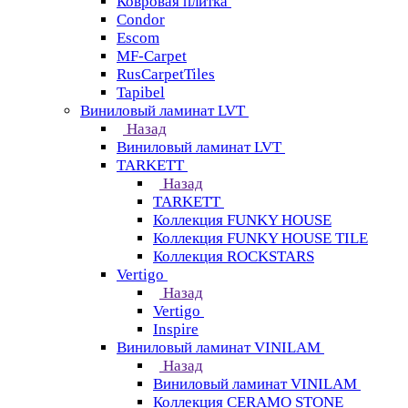
Ковровая плитка
Condor
Escom
MF-Carpet
RusCarpetTiles
Tapibel
Виниловый ламинат LVT
Назад
Виниловый ламинат LVT
TARKETT
Назад
TARKETT
Коллекция FUNKY HOUSE
Коллекция FUNKY HOUSE TILE
Коллекция ROCKSTARS
Vertigo
Назад
Vertigo
Inspire
Виниловый ламинат VINILAM
Назад
Виниловый ламинат VINILAM
Коллекция CERAMO STONE