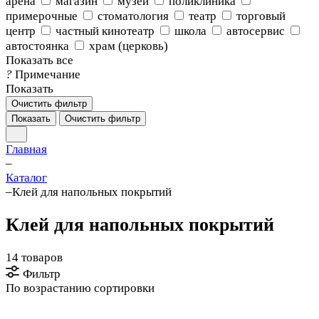
арена
магазин
музей
поликлиника
примерочные
стоматология
театр
торговый
центр
частный кинотеатр
школа
автосервис
автостоянка
храм (церковь)
Показать все
?
Примечание
Показать
Очистить фильтр
Показать
Очистить фильтр
Главная
–
Каталог
–
Клей для напольных покрытий
Клей для напольных покрытий
14 товаров
Фильтр
По возрастанию сортировки