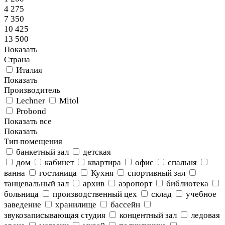
4 275
7 350
10 425
13 500
Показать
Страна
Италия
Показать
Производитель
Lechner
Mitol
Probond
Показать все
Показать
Тип помещения
банкетный зал
детская
дом
кабинет
квартира
офис
спальня
ванна
гостиница
Кухня
спортивный зал
танцевальный зал
архив
аэропорт
библиотека
больница
производственный цех
склад
учебное
заведение
хранилище
бассейн
звукозаписывающая студия
концентный зал
ледовая