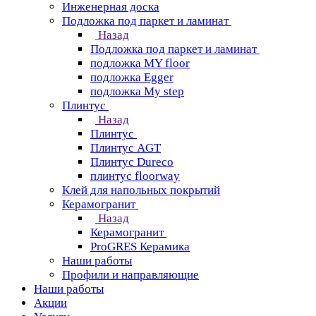
Инженерная доска
Подложка под паркет и ламинат
Назад
Подложка под паркет и ламинат
подложка MY floor
подложка Egger
подложка My step
Плинтус
Назад
Плинтус
Плинтус AGT
Плинтус Dureco
плинтус floorway
Клей для напольных покрытий
Керамогранит
Назад
Керамогранит
ProGRES Керамика
Наши работы
Профили и направляющие
Наши работы
Акции