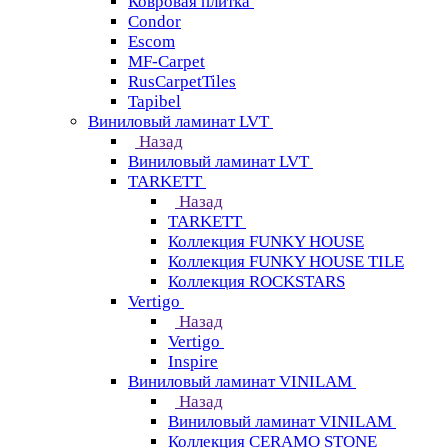
Ковровая плитка
Condor
Escom
MF-Carpet
RusCarpetTiles
Tapibel
Виниловый ламинат LVT
Назад
Виниловый ламинат LVT
TARKETT
Назад
TARKETT
Коллекция FUNKY HOUSE
Коллекция FUNKY HOUSE TILE
Коллекция ROCKSTARS
Vertigo
Назад
Vertigo
Inspire
Виниловый ламинат VINILAM
Назад
Виниловый ламинат VINILAM
Коллекция CERAMO STONE