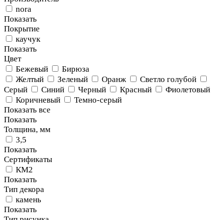
nora
Показать
Покрытие
каучук
Показать
Цвет
Бежевый
Бирюза
Желтый
Зеленый
Оранж
Светло голубой
Серый
Синий
Черный
Красный
Фиолетовый
Коричневый
Темно-серый
Показать все
Показать
Толщина, мм
3,5
Показать
Сертификаты
КМ2
Показать
Тип декора
камень
Показать
Тип рисунка