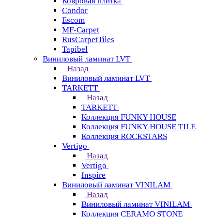
Ковровая плитка
Condor
Escom
MF-Carpet
RusCarpetTiles
Tapibel
Виниловый ламинат LVT
Назад
Виниловый ламинат LVT
TARKETT
Назад
TARKETT
Коллекция FUNKY HOUSE
Коллекция FUNKY HOUSE TILE
Коллекция ROCKSTARS
Vertigo
Назад
Vertigo
Inspire
Виниловый ламинат VINILAM
Назад
Виниловый ламинат VINILAM
Коллекция CERAMO STONE