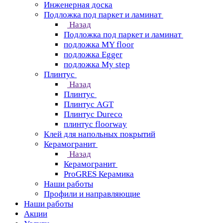
Инженерная доска
Подложка под паркет и ламинат
Назад
Подложка под паркет и ламинат
подложка MY floor
подложка Egger
подложка My step
Плинтус
Назад
Плинтус
Плинтус AGT
Плинтус Dureco
плинтус floorway
Клей для напольных покрытий
Керамогранит
Назад
Керамогранит
ProGRES Керамика
Наши работы
Профили и направляющие
Наши работы
Акции