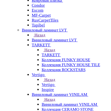
Ковровая плитка
Condor
Escom
MF-Carpet
RusCarpetTiles
Tapibel
Виниловый ламинат LVT
Назад
Виниловый ламинат LVT
TARKETT
Назад
TARKETT
Коллекция FUNKY HOUSE
Коллекция FUNKY HOUSE TILE
Коллекция ROCKSTARS
Vertigo
Назад
Vertigo
Inspire
Виниловый ламинат VINILAM
Назад
Виниловый ламинат VINILAM
Коллекция CERAMO STONE