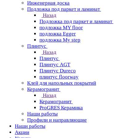
Инженерная доска
Подложка под паркет и ламинат
Назад
Подложка под паркет и ламинат
подложка MY floor
подложка Egger
подложка My step
Плинтус
Назад
Плинтус
Плинтус AGT
Плинтус Dureco
плинтус floorway
Клей для напольных покрытий
Керамогранит
Назад
Керамогранит
ProGRES Керамика
Наши работы
Профили и направляющие
Наши работы
Акции