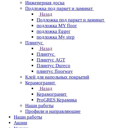
Инженерная доска
Подложка под паркет и ламинат
Назад
Подложка под паркет и ламинат
подложка MY floor
подложка Egger
подложка My step
Плинтус
Назад
Плинтус
Плинтус AGT
Плинтус Dureco
плинтус floorway
Клей для напольных покрытий
Керамогранит
Назад
Керамогранит
ProGRES Керамика
Наши работы
Профили и направляющие
Наши работы
Акции