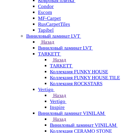
Ковровая плитка
Condor
Escom
MF-Carpet
RusCarpetTiles
Tapibel
Виниловый ламинат LVT
Назад
Виниловый ламинат LVT
TARKETT
Назад
TARKETT
Коллекция FUNKY HOUSE
Коллекция FUNKY HOUSE TILE
Коллекция ROCKSTARS
Vertigo
Назад
Vertigo
Inspire
Виниловый ламинат VINILAM
Назад
Виниловый ламинат VINILAM
Коллекция CERAMO STONE