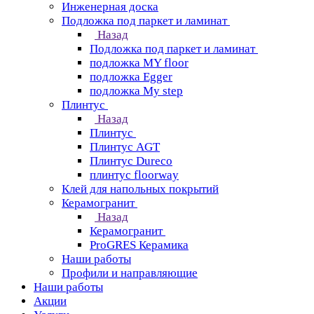
Инженерная доска
Подложка под паркет и ламинат
Назад
Подложка под паркет и ламинат
подложка MY floor
подложка Egger
подложка My step
Плинтус
Назад
Плинтус
Плинтус AGT
Плинтус Dureco
плинтус floorway
Клей для напольных покрытий
Керамогранит
Назад
Керамогранит
ProGRES Керамика
Наши работы
Профили и направляющие
Наши работы
Акции