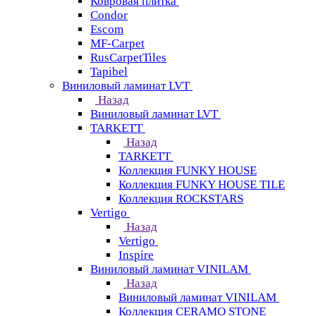
Ковровая плитка
Condor
Escom
MF-Carpet
RusCarpetTiles
Tapibel
Виниловый ламинат LVT
Назад
Виниловый ламинат LVT
TARKETT
Назад
TARKETT
Коллекция FUNKY HOUSE
Коллекция FUNKY HOUSE TILE
Коллекция ROCKSTARS
Vertigo
Назад
Vertigo
Inspire
Виниловый ламинат VINILAM
Назад
Виниловый ламинат VINILAM
Коллекция CERAMO STONE