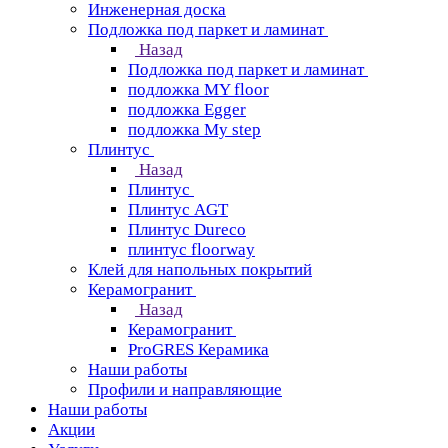
Инженерная доска
Подложка под паркет и ламинат
Назад
Подложка под паркет и ламинат
подложка MY floor
подложка Egger
подложка My step
Плинтус
Назад
Плинтус
Плинтус AGT
Плинтус Dureco
плинтус floorway
Клей для напольных покрытий
Керамогранит
Назад
Керамогранит
ProGRES Керамика
Наши работы
Профили и направляющие
Наши работы
Акции