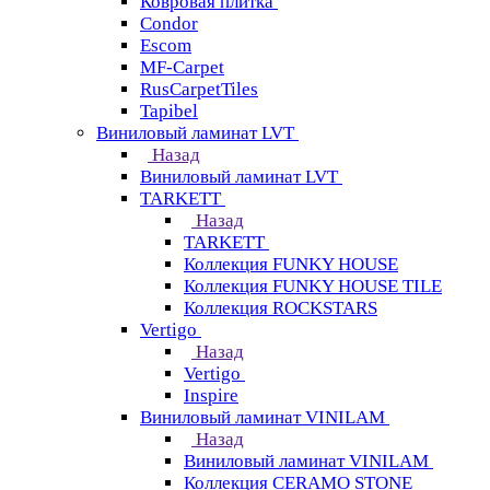
Ковровая плитка
Condor
Escom
MF-Carpet
RusCarpetTiles
Tapibel
Виниловый ламинат LVT
Назад
Виниловый ламинат LVT
TARKETT
Назад
TARKETT
Коллекция FUNKY HOUSE
Коллекция FUNKY HOUSE TILE
Коллекция ROCKSTARS
Vertigo
Назад
Vertigo
Inspire
Виниловый ламинат VINILAM
Назад
Виниловый ламинат VINILAM
Коллекция CERAMO STONE