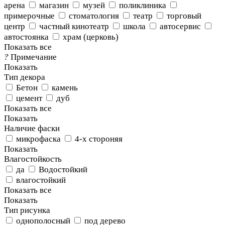
арена
магазин
музей
поликлиника
примерочные
стоматология
театр
торговый
центр
частный кинотеатр
школа
автосервис
автостоянка
храм (церковь)
Показать все
?
Примечание
Показать
Тип декора
Бетон
камень
цемент
дуб
Показать все
Показать
Наличие фаски
микрофаска
4-х стороняя
Показать
Влагостойкость
да
Водостойкий
влагостойкий
Показать все
Показать
Тип рисунка
однополосный
под дерево