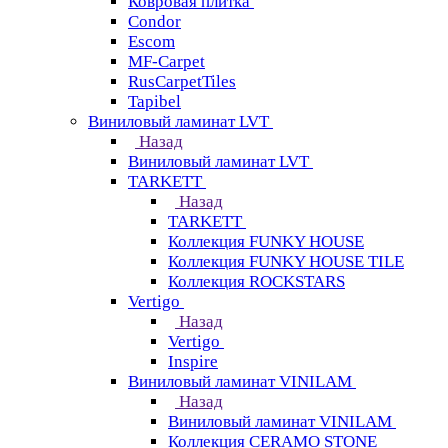
Ковровая плитка
Condor
Escom
MF-Carpet
RusCarpetTiles
Tapibel
Виниловый ламинат LVT
Назад
Виниловый ламинат LVT
TARKETT
Назад
TARKETT
Коллекция FUNKY HOUSE
Коллекция FUNKY HOUSE TILE
Коллекция ROCKSTARS
Vertigo
Назад
Vertigo
Inspire
Виниловый ламинат VINILAM
Назад
Виниловый ламинат VINILAM
Коллекция CERAMO STONE