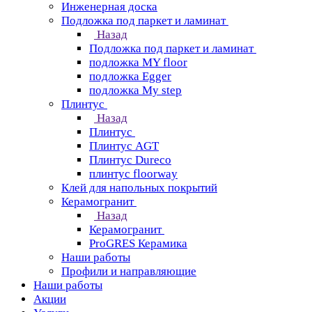
Инженерная доска
Подложка под паркет и ламинат
Назад
Подложка под паркет и ламинат
подложка MY floor
подложка Egger
подложка My step
Плинтус
Назад
Плинтус
Плинтус AGT
Плинтус Dureco
плинтус floorway
Клей для напольных покрытий
Керамогранит
Назад
Керамогранит
ProGRES Керамика
Наши работы
Профили и направляющие
Наши работы
Акции