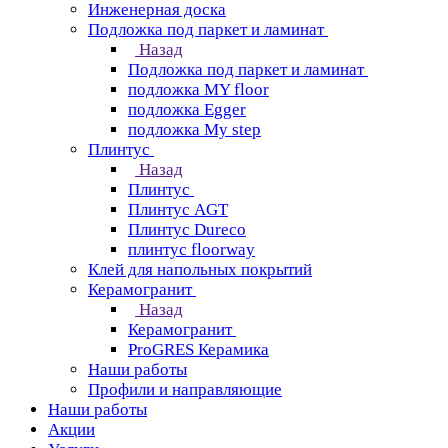
Инженерная доска
Подложка под паркет и ламинат
Назад
Подложка под паркет и ламинат
подложка MY floor
подложка Egger
подложка My step
Плинтус
Назад
Плинтус
Плинтус AGT
Плинтус Dureco
плинтус floorway
Клей для напольных покрытий
Керамогранит
Назад
Керамогранит
ProGRES Керамика
Наши работы
Профили и направляющие
Наши работы
Акции