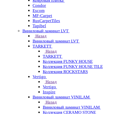
Ковровая плитка
Condor
Escom
MF-Carpet
RusCarpetTiles
Tapibel
Виниловый ламинат LVT
Назад
Виниловый ламинат LVT
TARKETT
Назад
TARKETT
Коллекция FUNKY HOUSE
Коллекция FUNKY HOUSE TILE
Коллекция ROCKSTARS
Vertigo
Назад
Vertigo
Inspire
Виниловый ламинат VINILAM
Назад
Виниловый ламинат VINILAM
Коллекция CERAMO STONE