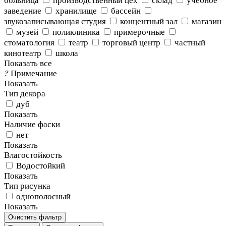
больница
производственный цех
склад
учебное
заведение
хранилище
бассейн
звукозаписывающая студия
концентный зал
магазин
музей
поликлиника
примерочные
стоматология
театр
торговый центр
частный
кинотеатр
школа
Показать все
?
Примечание
Показать
Тип декора
дуб
Показать
Наличие фаски
нет
Показать
Влагостойкость
Водостойкий
Показать
Тип рисунка
однополосный
Показать
Очистить фильтр