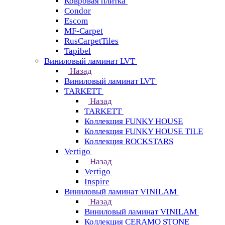
Ковровая плитка
Condor
Escom
MF-Carpet
RusCarpetTiles
Tapibel
Виниловый ламинат LVT
Назад
Виниловый ламинат LVT
TARKETT
Назад
TARKETT
Коллекция FUNKY HOUSE
Коллекция FUNKY HOUSE TILE
Коллекция ROCKSTARS
Vertigo
Назад
Vertigo
Inspire
Виниловый ламинат VINILAM
Назад
Виниловый ламинат VINILAM
Коллекция CERAMO STONE