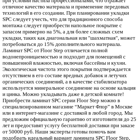
при условии настила профессионалами, что отражает
отличное качество материала и применение передовых
технологий в его создании. При планировании укладки
SPC следует учесть, что для традиционного способа
монтажа следует приобрести напольное покрытие с
запасом примерно на 5%, а для более сложных схем
укладки, таких как диагональная или "шахматная", может
потребоваться до 15% дополнительного материала.
Ламинат SPC от Floor Step отличается полной
водонепроницаемостью и подходит для помещений с
повышенной влажностью, включая бассейны и кухни.
Экологическая чистота этого покрытия подтверждается
отсутствием в его составе вредных добавок и летучих
органических соединений, а в качестве стабилизатора
используется минеральное соединение на основе кальция
и цинка. Можно укладывать даже в детской комнате!
Приобрести ламинат SPC серии Floor Step можно в
специализированном магазине “Маркет Флор” в Москве
или в интернет-магазине с доставкой в любой город. Мы
предложим официальную гарантию от изготовителя до 25
лет и предоставят услугу бесплатной доставки при заказе
от 50000 руб. Наши эксперты готовы помочь вам
подобрать идеальный вариант ламината SPC Floor Step,