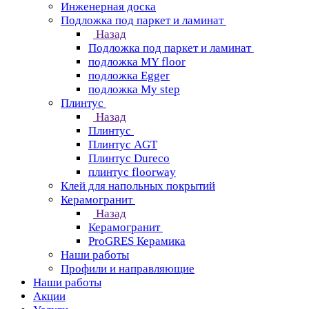
Инженерная доска
Подложка под паркет и ламинат
Назад
Подложка под паркет и ламинат
подложка MY floor
подложка Egger
подложка My step
Плинтус
Назад
Плинтус
Плинтус AGT
Плинтус Dureco
плинтус floorway
Клей для напольных покрытий
Керамогранит
Назад
Керамогранит
ProGRES Керамика
Наши работы
Профили и направляющие
Наши работы
Акции