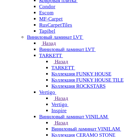
Ковровая плитка
Condor
Escom
MF-Carpet
RusCarpetTiles
Tapibel
Виниловый ламинат LVT
Назад
Виниловый ламинат LVT
TARKETT
Назад
TARKETT
Коллекция FUNKY HOUSE
Коллекция FUNKY HOUSE TILE
Коллекция ROCKSTARS
Vertigo
Назад
Vertigo
Inspire
Виниловый ламинат VINILAM
Назад
Виниловый ламинат VINILAM
Коллекция CERAMO STONE