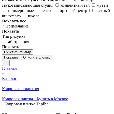
звукозаписывающая студия
концентный зал
музей
примерочные
театр
торговый центр
частный
кинотеатр
школа
Показать все
?
Примечание
Показать
Тип рисунка
абстракция
Показать
Очистить фильтр
Показать
Очистить фильтр
Главная
–
Каталог
–
Ковровые покрытия
–
Ковровая плитка - Купить в Москве
–
Ковровая плитка Tapibel