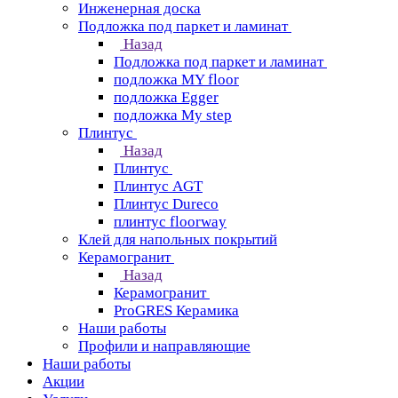
Инженерная доска
Подложка под паркет и ламинат
Назад
Подложка под паркет и ламинат
подложка MY floor
подложка Egger
подложка My step
Плинтус
Назад
Плинтус
Плинтус AGT
Плинтус Dureco
плинтус floorway
Клей для напольных покрытий
Керамогранит
Назад
Керамогранит
ProGRES Керамика
Наши работы
Профили и направляющие
Наши работы
Акции