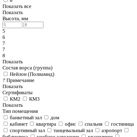
8
Показать все
Показать
Высота, мм
5
6
7
7
8
Показать
Состав ворса (группа)
Нейлон (Полиамид)
?
Примечание
Показать
Сертификаты
КМ2
КМ3
Показать
Тип помещения
банкетный зал
дом
кабинет
квартира
офис
спальня
гостиница
спортивный зал
танцевальный зал
аэропорт
библиотека
учебное заведение
хранилище