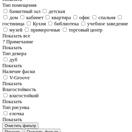
Тип помещения
банкетный зал
детская
дом
кабинет
квартира
офис
спальня
гостиница
Кухня
библиотека
учебное заведение
музей
примерочные
торговый центр
Показать все
?
Примечание
Показать
Тип декора
дуб
Показать
Наличие фаски
V-Groove
Показать
Влагостойкость
влагостойкий
Показать
Тип рисунка
елочка
Показать
Очистить фильтр
Показать
Очистить фильтр