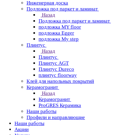
Инженерная доска
Подложка под паркет и ламинат
Назад
Подложка под паркет и ламинат
подложка MY floor
подложка Egger
подложка My step
Плинтус
Назад
Плинтус
Плинтус AGT
Плинтус Dureco
плинтус floorway
Клей для напольных покрытий
Керамогранит
Назад
Керамогранит
ProGRES Керамика
Наши работы
Профили и направляющие
Наши работы
Акции