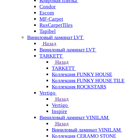
Ковровая плитка
Condor
Escom
MF-Carpet
RusCarpetTiles
Tapibel
Виниловый ламинат LVT
Назад
Виниловый ламинат LVT
TARKETT
Назад
TARKETT
Коллекция FUNKY HOUSE
Коллекция FUNKY HOUSE TILE
Коллекция ROCKSTARS
Vertigo
Назад
Vertigo
Inspire
Виниловый ламинат VINILAM
Назад
Виниловый ламинат VINILAM
Коллекция CERAMO STONE