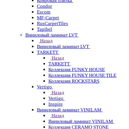
Ковровая плитка
Condor
Escom
MF-Carpet
RusCarpetTiles
Tapibel
Виниловый ламинат LVT
Назад
Виниловый ламинат LVT
TARKETT
Назад
TARKETT
Коллекция FUNKY HOUSE
Коллекция FUNKY HOUSE TILE
Коллекция ROCKSTARS
Vertigo
Назад
Vertigo
Inspire
Виниловый ламинат VINILAM
Назад
Виниловый ламинат VINILAM
Коллекция CERAMO STONE