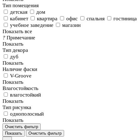
Тип помещения
детская
дом
кабинет
квартира
офис
спальня
гостиница
учебное заведение
магазин
Показать все
?
Примечание
Показать
Тип декора
дуб
Показать
Наличие фаски
V-Groove
Показать
Влагостойкость
влагостойкий
Показать
Тип рисунка
однополосный
Показать
Очистить фильтр
Показать
Очистить фильтр