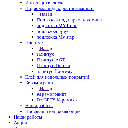
Инженерная доска
Подложка под паркет и ламинат
Назад
Подложка под паркет и ламинат
подложка MY floor
подложка Egger
подложка My step
Плинтус
Назад
Плинтус
Плинтус AGT
Плинтус Dureco
плинтус floorway
Клей для напольных покрытий
Керамогранит
Назад
Керамогранит
ProGRES Керамика
Наши работы
Профили и направляющие
Наши работы
Акции