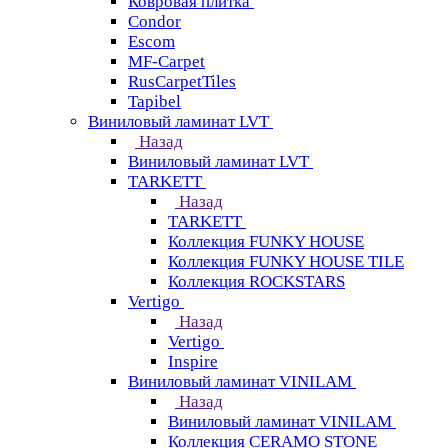
Ковровая плитка
Condor
Escom
MF-Carpet
RusCarpetTiles
Tapibel
Виниловый ламинат LVT
Назад
Виниловый ламинат LVT
TARKETT
Назад
TARKETT
Коллекция FUNKY HOUSE
Коллекция FUNKY HOUSE TILE
Коллекция ROCKSTARS
Vertigo
Назад
Vertigo
Inspire
Виниловый ламинат VINILAM
Назад
Виниловый ламинат VINILAM
Коллекция CERAMO STONE