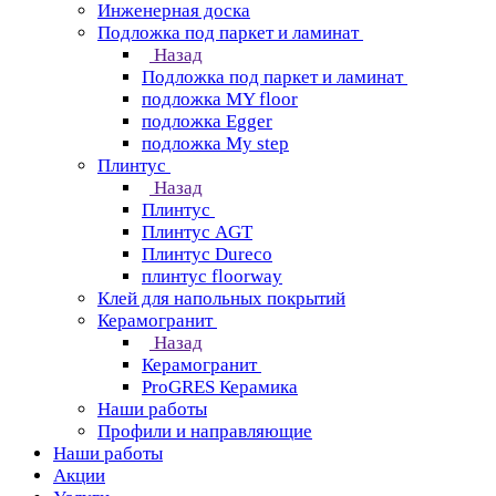
Инженерная доска
Подложка под паркет и ламинат
Назад
Подложка под паркет и ламинат
подложка MY floor
подложка Egger
подложка My step
Плинтус
Назад
Плинтус
Плинтус AGT
Плинтус Dureco
плинтус floorway
Клей для напольных покрытий
Керамогранит
Назад
Керамогранит
ProGRES Керамика
Наши работы
Профили и направляющие
Наши работы
Акции