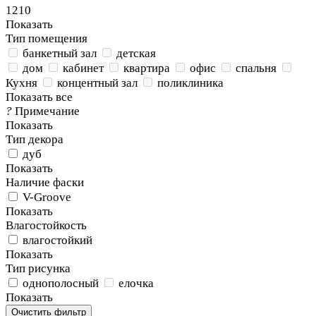
1210
Показать
Тип помещения
банкетный зал
детская
дом
кабинет
квартира
офис
спальня
Кухня
концентный зал
поликлиника
Показать все
?
Примечание
Показать
Тип декора
дуб
Показать
Наличие фаски
V-Groove
Показать
Влагостойкость
влагостойкий
Показать
Тип рисунка
однополосный
елочка
Показать
Очистить фильтр