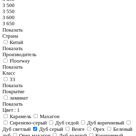
3 500
3 550
3 600
3 650
Показать
Страна
Китай
Показать
Производитель
Floorway
Показать
Класс
33
Показать
Покрытие
ламинат
Показать
Цвет
: 1
Карамель
Махагон
Сиренево-серый
Дуб седой
Дуб коричневый
Дуб светлый
Дуб серый
Венге
Орех
Беленый
дуб
Орех махагон
Дуб золотой
Коричневый