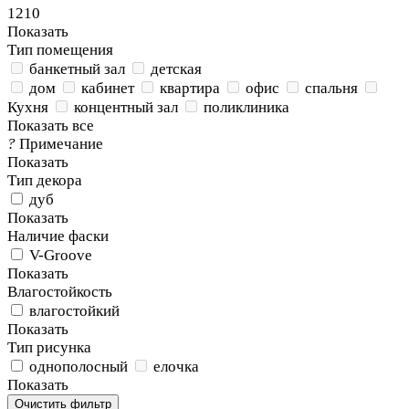
1210
Показать
Тип помещения
банкетный зал
детская
дом
кабинет
квартира
офис
спальня
Кухня
концентный зал
поликлиника
Показать все
?
Примечание
Показать
Тип декора
дуб
Показать
Наличие фаски
V-Groove
Показать
Влагостойкость
влагостойкий
Показать
Тип рисунка
однополосный
елочка
Показать
Очистить фильтр