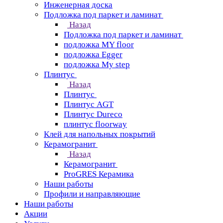
Инженерная доска
Подложка под паркет и ламинат
Назад
Подложка под паркет и ламинат
подложка MY floor
подложка Egger
подложка My step
Плинтус
Назад
Плинтус
Плинтус AGT
Плинтус Dureco
плинтус floorway
Клей для напольных покрытий
Керамогранит
Назад
Керамогранит
ProGRES Керамика
Наши работы
Профили и направляющие
Наши работы
Акции