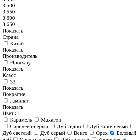
3 500
3 550
3 600
3 650
Показать
Страна
Китай
Показать
Производитель
Floorway
Показать
Класс
33
Показать
Покрытие
ламинат
Показать
Цвет
: 1
Карамель
Махагон
Сиренево-серый
Дуб седой
Дуб коричневый
Дуб светлый
Дуб серый
Венге
Орех
Беленый
дуб
Орех махагон
Дуб золотой
Коричневый