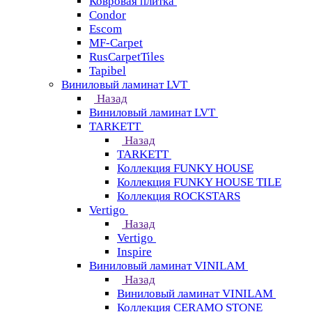
Ковровая плитка
Condor
Escom
MF-Carpet
RusCarpetTiles
Tapibel
Виниловый ламинат LVT
Назад
Виниловый ламинат LVT
TARKETT
Назад
TARKETT
Коллекция FUNKY HOUSE
Коллекция FUNKY HOUSE TILE
Коллекция ROCKSTARS
Vertigo
Назад
Vertigo
Inspire
Виниловый ламинат VINILAM
Назад
Виниловый ламинат VINILAM
Коллекция CERAMO STONE