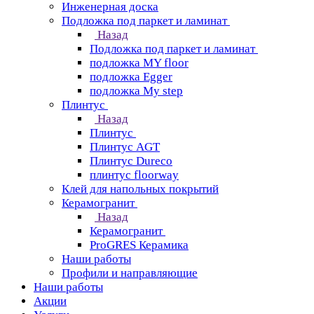
Инженерная доска
Подложка под паркет и ламинат
Назад
Подложка под паркет и ламинат
подложка MY floor
подложка Egger
подложка My step
Плинтус
Назад
Плинтус
Плинтус AGT
Плинтус Dureco
плинтус floorway
Клей для напольных покрытий
Керамогранит
Назад
Керамогранит
ProGRES Керамика
Наши работы
Профили и направляющие
Наши работы
Акции