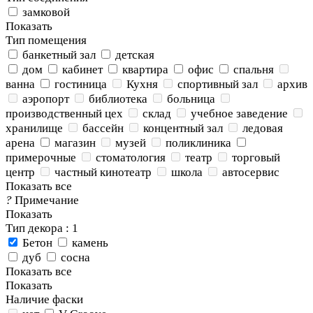
замковой
Показать
Тип помещения
банкетный зал
детская
дом
кабинет
квартира
офис
спальня
ванна
гостиница
Кухня
спортивный зал
архив
аэропорт
библиотека
больница
производственный цех
склад
учебное заведение
хранилище
бассейн
концентный зал
ледовая
арена
магазин
музей
поликлиника
примерочные
стоматология
театр
торговый
центр
частный кинотеатр
школа
автосервис
Показать все
?
Примечание
Показать
Тип декора
: 1
Бетон
камень
дуб
сосна
Показать все
Показать
Наличие фаски