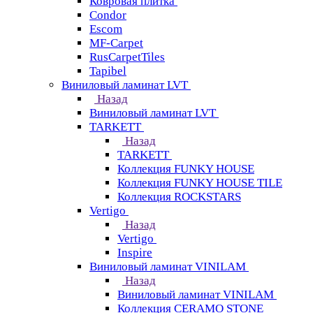
Ковровая плитка
Condor
Escom
MF-Carpet
RusCarpetTiles
Tapibel
Виниловый ламинат LVT
Назад
Виниловый ламинат LVT
TARKETT
Назад
TARKETT
Коллекция FUNKY HOUSE
Коллекция FUNKY HOUSE TILE
Коллекция ROCKSTARS
Vertigo
Назад
Vertigo
Inspire
Виниловый ламинат VINILAM
Назад
Виниловый ламинат VINILAM
Коллекция CERAMO STONE