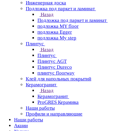
Инженерная доска
Подложка под паркет и ламинат
Назад
Подложка под паркет и ламинат
подложка MY floor
подложка Egger
подложка My step
Плинтус
Назад
Плинтус
Плинтус AGT
Плинтус Dureco
плинтус floorway
Клей для напольных покрытий
Керамогранит
Назад
Керамогранит
ProGRES Керамика
Наши работы
Профили и направляющие
Наши работы
Акции