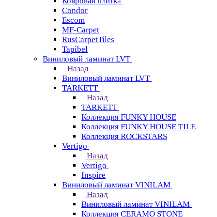
Ковровая плитка
Condor
Escom
MF-Carpet
RusCarpetTiles
Tapibel
Виниловый ламинат LVT
Назад
Виниловый ламинат LVT
TARKETT
Назад
TARKETT
Коллекция FUNKY HOUSE
Коллекция FUNKY HOUSE TILE
Коллекция ROCKSTARS
Vertigo
Назад
Vertigo
Inspire
Виниловый ламинат VINILAM
Назад
Виниловый ламинат VINILAM
Коллекция CERAMO STONE