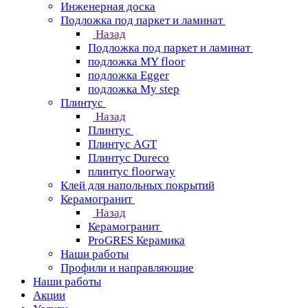
Инженерная доска
Подложка под паркет и ламинат
Назад
Подложка под паркет и ламинат
подложка MY floor
подложка Egger
подложка My step
Плинтус
Назад
Плинтус
Плинтус AGT
Плинтус Dureco
плинтус floorway
Клей для напольных покрытий
Керамогранит
Назад
Керамогранит
ProGRES Керамика
Наши работы
Профили и направляющие
Наши работы
Акции