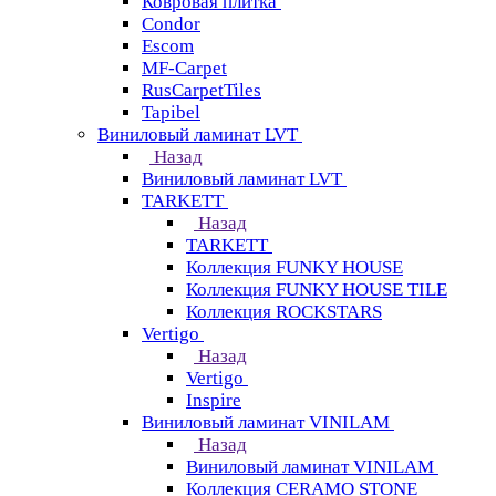
Ковровая плитка
Condor
Escom
MF-Carpet
RusCarpetTiles
Tapibel
Виниловый ламинат LVT
Назад
Виниловый ламинат LVT
TARKETT
Назад
TARKETT
Коллекция FUNKY HOUSE
Коллекция FUNKY HOUSE TILE
Коллекция ROCKSTARS
Vertigo
Назад
Vertigo
Inspire
Виниловый ламинат VINILAM
Назад
Виниловый ламинат VINILAM
Коллекция CERAMO STONE