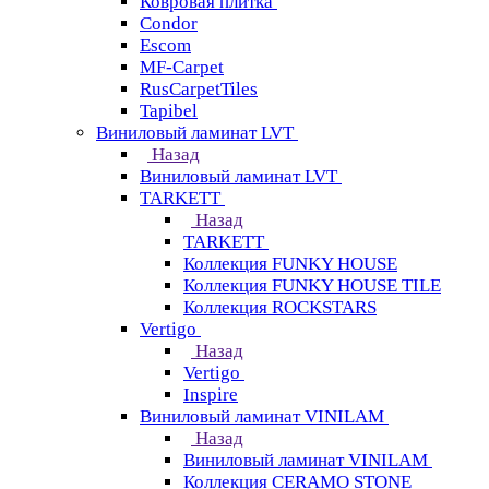
Ковровая плитка
Condor
Escom
MF-Carpet
RusCarpetTiles
Tapibel
Виниловый ламинат LVT
Назад
Виниловый ламинат LVT
TARKETT
Назад
TARKETT
Коллекция FUNKY HOUSE
Коллекция FUNKY HOUSE TILE
Коллекция ROCKSTARS
Vertigo
Назад
Vertigo
Inspire
Виниловый ламинат VINILAM
Назад
Виниловый ламинат VINILAM
Коллекция CERAMO STONE