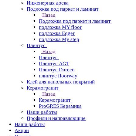
Инженерная доска
Подложка под паркет и ламинат
Назад
Подложка под паркет и ламинат
подложка MY floor
подложка Egger
подложка My step
Плинтус
Назад
Плинтус
Плинтус AGT
Плинтус Dureco
плинтус floorway
Клей для напольных покрытий
Керамогранит
Назад
Керамогранит
ProGRES Керамика
Наши работы
Профили и направляющие
Наши работы
Акции