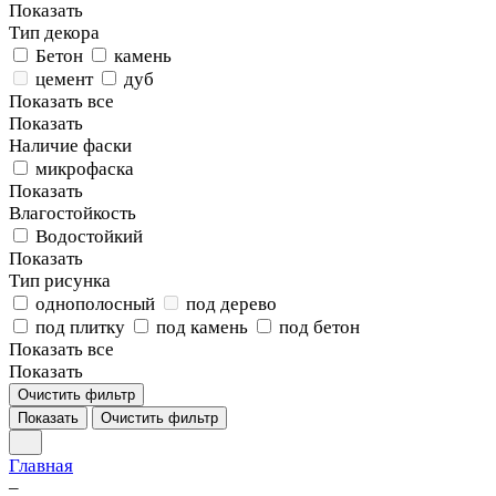
Показать
Тип декора
Бетон
камень
цемент
дуб
Показать все
Показать
Наличие фаски
микрофаска
Показать
Влагостойкость
Водостойкий
Показать
Тип рисунка
однополосный
под дерево
под плитку
под камень
под бетон
Показать все
Показать
Очистить фильтр
Показать
Очистить фильтр
Главная
–