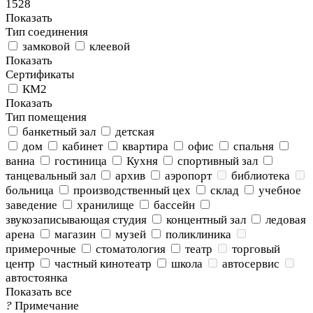
1528
Показать
Тип соединения
замковой
клеевой
Показать
Сертификаты
КМ2
Показать
Тип помещения
банкетный зал
детская
дом
кабинет
квартира
офис
спальня
ванна
гостиница
Кухня
спортивный зал
танцевальный зал
архив
аэропорт
библиотека
больница
производственный цех
склад
учебное
заведение
хранилище
бассейн
звукозаписывающая студия
концентный зал
ледовая
арена
магазин
музей
поликлиника
примерочные
стоматология
театр
торговый
центр
частный кинотеатр
школа
автосервис
автостоянка
Показать все
?
Примечание