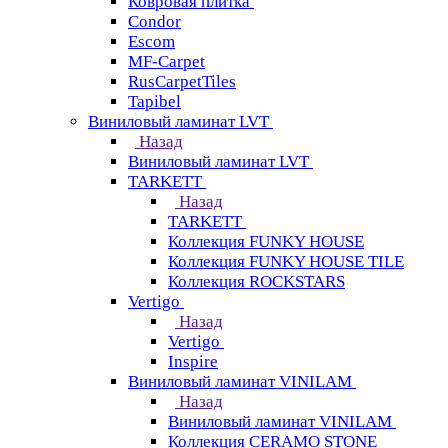
Ковровая плитка
Condor
Escom
MF-Carpet
RusCarpetTiles
Tapibel
Виниловый ламинат LVT
Назад
Виниловый ламинат LVT
TARKETT
Назад
TARKETT
Коллекция FUNKY HOUSE
Коллекция FUNKY HOUSE TILE
Коллекция ROCKSTARS
Vertigo
Назад
Vertigo
Inspire
Виниловый ламинат VINILAM
Назад
Виниловый ламинат VINILAM
Коллекция CERAMO STONE