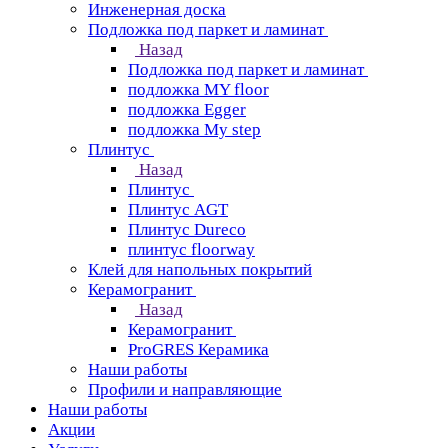
Инженерная доска
Подложка под паркет и ламинат
Назад
Подложка под паркет и ламинат
подложка MY floor
подложка Egger
подложка My step
Плинтус
Назад
Плинтус
Плинтус AGT
Плинтус Dureco
плинтус floorway
Клей для напольных покрытий
Керамогранит
Назад
Керамогранит
ProGRES Керамика
Наши работы
Профили и направляющие
Наши работы
Акции