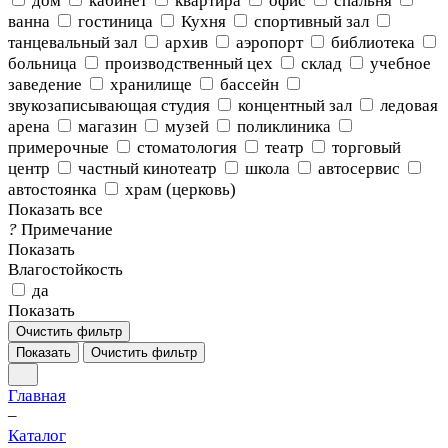
дом
кабинет
квартира
офис
спальня
ванна
гостиница
Кухня
спортивный зал
танцевальный зал
архив
аэропорт
библиотека
больница
производственный цех
склад
учебное
заведение
хранилище
бассейн
звукозаписывающая студия
концентный зал
ледовая
арена
магазин
музей
поликлиника
примерочные
стоматология
театр
торговый
центр
частный кинотеатр
школа
автосервис
автостоянка
храм (церковь)
Показать все
?
Примечание
Показать
Влагостойкость
да
Показать
Очистить фильтр
Показать
Очистить фильтр
Главная
–
Каталог