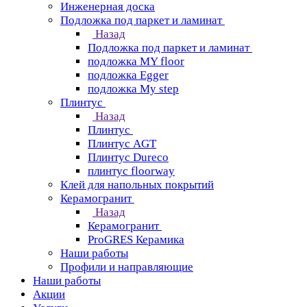
Инженерная доска
Подложка под паркет и ламинат
Назад
Подложка под паркет и ламинат
подложка MY floor
подложка Egger
подложка My step
Плинтус
Назад
Плинтус
Плинтус AGT
Плинтус Dureco
плинтус floorway
Клей для напольных покрытий
Керамогранит
Назад
Керамогранит
ProGRES Керамика
Наши работы
Профили и направляющие
Наши работы
Акции