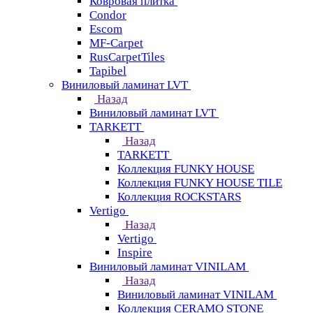
Ковровая плитка
Condor
Escom
MF-Carpet
RusCarpetTiles
Tapibel
Виниловый ламинат LVT
Назад
Виниловый ламинат LVT
TARKETT
Назад
TARKETT
Коллекция FUNKY HOUSE
Коллекция FUNKY HOUSE TILE
Коллекция ROCKSTARS
Vertigo
Назад
Vertigo
Inspire
Виниловый ламинат VINILAM
Назад
Виниловый ламинат VINILAM
Коллекция CERAMO STONE