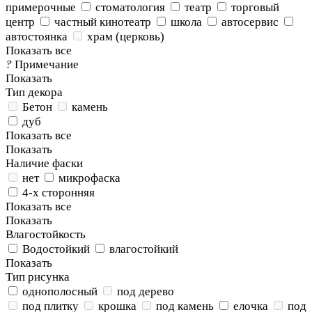
примерочные
стоматология
театр
торговый
центр
частный кинотеатр
школа
автосервис
автостоянка
храм (церковь)
Показать все
?
Примечание
Показать
Тип декора
Бетон
камень
дуб
Показать все
Показать
Наличие фаски
нет
микрофаска
4-х сторонняя
Показать все
Показать
Влагостойкость
Водостойкий
влагостойкий
Показать
Тип рисунка
однополосный
под дерево
под плитку
крошка
под камень
елочка
под