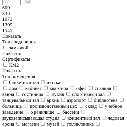
600
836
1073
1309
1545
Показать
Тип соединения
замковой
Показать
Сертификаты
КМ2
Показать
Тип помещения
банкетный зал
детская
дом
кабинет
квартира
офис
спальня
ванна
гостиница
Кухня
спортивный зал
танцевальный зал
архив
аэропорт
библиотека
больница
производственный цех
склад
учебное
заведение
хранилище
бассейн
звукозаписывающая студия
концентный зал
ледовая
арена
магазин
музей
поликлиника