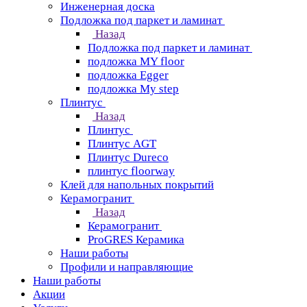
Инженерная доска
Подложка под паркет и ламинат
Назад
Подложка под паркет и ламинат
подложка MY floor
подложка Egger
подложка My step
Плинтус
Назад
Плинтус
Плинтус AGT
Плинтус Dureco
плинтус floorway
Клей для напольных покрытий
Керамогранит
Назад
Керамогранит
ProGRES Керамика
Наши работы
Профили и направляющие
Наши работы
Акции