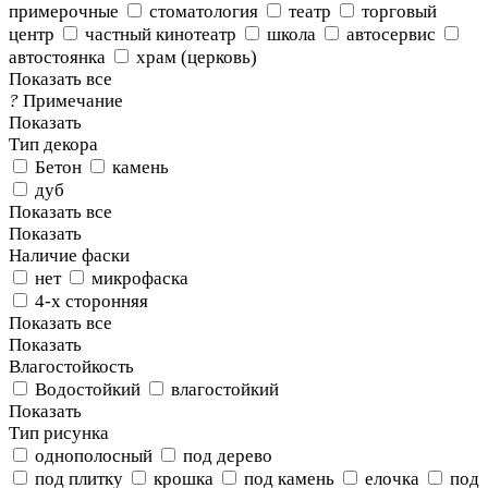
примерочные
стоматология
театр
торговый
центр
частный кинотеатр
школа
автосервис
автостоянка
храм (церковь)
Показать все
?
Примечание
Показать
Тип декора
Бетон
камень
дуб
Показать все
Показать
Наличие фаски
нет
микрофаска
4-х сторонняя
Показать все
Показать
Влагостойкость
Водостойкий
влагостойкий
Показать
Тип рисунка
однополосный
под дерево
под плитку
крошка
под камень
елочка
под