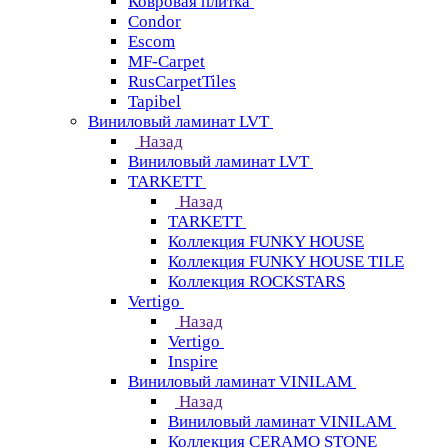
Ковровая плитка
Condor
Escom
MF-Carpet
RusCarpetTiles
Tapibel
Виниловый ламинат LVT
Назад
Виниловый ламинат LVT
TARKETT
Назад
TARKETT
Коллекция FUNKY HOUSE
Коллекция FUNKY HOUSE TILE
Коллекция ROCKSTARS
Vertigo
Назад
Vertigo
Inspire
Виниловый ламинат VINILAM
Назад
Виниловый ламинат VINILAM
Коллекция CERAMO STONE