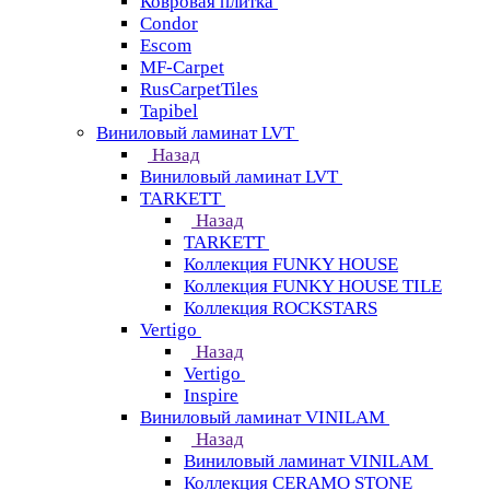
Ковровая плитка
Condor
Escom
MF-Carpet
RusCarpetTiles
Tapibel
Виниловый ламинат LVT
Назад
Виниловый ламинат LVT
TARKETT
Назад
TARKETT
Коллекция FUNKY HOUSE
Коллекция FUNKY HOUSE TILE
Коллекция ROCKSTARS
Vertigo
Назад
Vertigo
Inspire
Виниловый ламинат VINILAM
Назад
Виниловый ламинат VINILAM
Коллекция CERAMO STONE