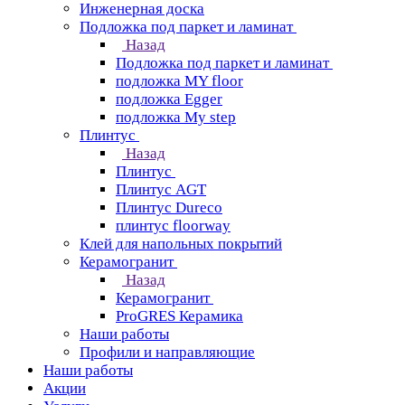
Инженерная доска
Подложка под паркет и ламинат
Назад
Подложка под паркет и ламинат
подложка MY floor
подложка Egger
подложка My step
Плинтус
Назад
Плинтус
Плинтус AGT
Плинтус Dureco
плинтус floorway
Клей для напольных покрытий
Керамогранит
Назад
Керамогранит
ProGRES Керамика
Наши работы
Профили и направляющие
Наши работы
Акции