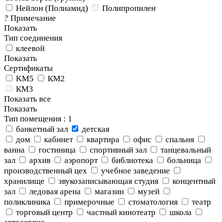
Нейлон (Полиамид)
Полипропилен
?
Примечание
Показать
Тип соединения
клеевой
Показать
Сертификаты
KM5
КМ2
КМ3
Показать все
Показать
Тип помещения
: 1
банкетный зал
детская
дом
кабинет
квартира
офис
спальня
ванна
гостиница
спортивный зал
танцевальный
зал
архив
аэропорт
библиотека
больница
производственный цех
учебное заведение
хранилище
звукозаписывающая студия
концентный
зал
ледовая арена
магазин
музей
поликлиника
примерочные
стоматология
театр
торговый центр
частный кинотеатр
школа