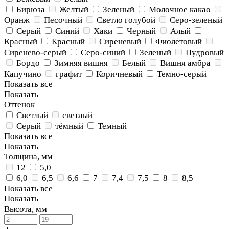
Бирюза
Желтый
Зеленый
Молочное какао
Оранж
Песочный
Светло голубой
Серо-зеленый
Серый
Синий
Хаки
Черный
Алый
Красный
Красный
Сиреневый
Фиолетовый
Сиренево-серый
Серо-синий
Зеленый
Пудровый
Бордо
Зимняя вишня
Белый
Вишня амбра
Капучино
графит
Коричневый
Темно-серый
Показать все
Показать
Оттенок
Светлый
светлый
Серый
тёмный
Темный
Показать все
Показать
Толщина, мм
12
5,0
6,0
6,5
6,6
7
7,4
7,5
8
8,5
Показать все
Показать
Высота, мм