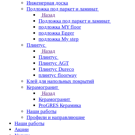
Инженерная доска
Подложка под паркет и ламинат
Назад
Подложка под паркет и ламинат
подложка MY floor
подложка Egger
подложка My step
Плинтус
Назад
Плинтус
Плинтус AGT
Плинтус Dureco
плинтус floorway
Клей для напольных покрытий
Керамогранит
Назад
Керамогранит
ProGRES Керамика
Наши работы
Профили и направляющие
Наши работы
Акции