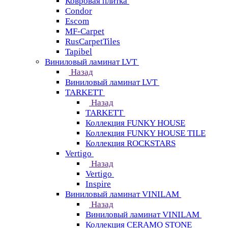
Ковровая плитка
Condor
Escom
MF-Carpet
RusCarpetTiles
Tapibel
Виниловый ламинат LVT
Назад
Виниловый ламинат LVT
TARKETT
Назад
TARKETT
Коллекция FUNKY HOUSE
Коллекция FUNKY HOUSE TILE
Коллекция ROCKSTARS
Vertigo
Назад
Vertigo
Inspire
Виниловый ламинат VINILAM
Назад
Виниловый ламинат VINILAM
Коллекция CERAMO STONE