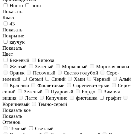
Himro
nora
Показать
Класс
43
Показать
Покрытие
каучук
Показать
Цвет
Бежевый
Бирюза
Желтый
Зеленый
Морковный
Морская волна
Оранж
Песочный
Светло голубой
Серо-
зеленый
Серый
Синий
Хаки
Черный
Алый
Красный
Фиолетовый
Сиренево-серый
Серо-
синий
Зеленый
Пудровый
Бордо
Зимняя
вишня
Латте
Капучино
фисташка
графит
Коричневый
Темно-серый
Показать все
Показать
Оттенок
Темный
Светлый