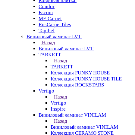
Ковровая плитка
Condor
Escom
MF-Carpet
RusCarpetTiles
Tapibel
Виниловый ламинат LVT
Назад
Виниловый ламинат LVT
TARKETT
Назад
TARKETT
Коллекция FUNKY HOUSE
Коллекция FUNKY HOUSE TILE
Коллекция ROCKSTARS
Vertigo
Назад
Vertigo
Inspire
Виниловый ламинат VINILAM
Назад
Виниловый ламинат VINILAM
Коллекция CERAMO STONE