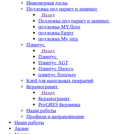
Инженерная доска
Подложка под паркет и ламинат
Назад
Подложка под паркет и ламинат
подложка MY floor
подложка Egger
подложка My step
Плинтус
Назад
Плинтус
Плинтус AGT
Плинтус Dureco
плинтус floorway
Клей для напольных покрытий
Керамогранит
Назад
Керамогранит
ProGRES Керамика
Наши работы
Профили и направляющие
Наши работы
Акции