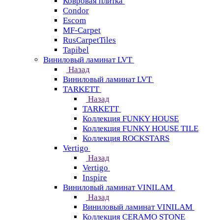
Ковровая плитка
Condor
Escom
MF-Carpet
RusCarpetTiles
Tapibel
Виниловый ламинат LVT
Назад
Виниловый ламинат LVT
TARKETT
Назад
TARKETT
Коллекция FUNKY HOUSE
Коллекция FUNKY HOUSE TILE
Коллекция ROCKSTARS
Vertigo
Назад
Vertigo
Inspire
Виниловый ламинат VINILAM
Назад
Виниловый ламинат VINILAM
Коллекция CERAMO STONE