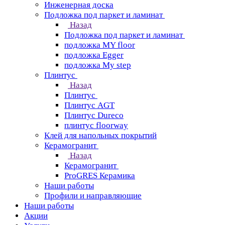
Инженерная доска
Подложка под паркет и ламинат
Назад
Подложка под паркет и ламинат
подложка MY floor
подложка Egger
подложка My step
Плинтус
Назад
Плинтус
Плинтус AGT
Плинтус Dureco
плинтус floorway
Клей для напольных покрытий
Керамогранит
Назад
Керамогранит
ProGRES Керамика
Наши работы
Профили и направляющие
Наши работы
Акции